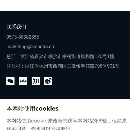
联系我们
0573-88082655
marketing@sinboda.cn
总部：浙江省嘉兴市桐乡市梧桐街道秋和路120号1幢
分公司：浙江省杭州市西湖区三墩镇申花路798号901室
本网站使用cookies
Copyright © 2024 辛伯至科技(浙江)有限责任公司版权
浙ICP备2024138004号-1
本网站使用cookie来改善您访问本网站的体验，但如果
浙公网安备33048302001112号
Powered by zhulu
您不同意，您也可以选择取消。