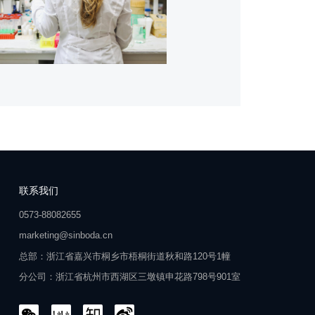
联系我们
0573-88082655
marketing@sinboda.cn
总部：浙江省嘉兴市桐乡市梧桐街道秋和路120号1幢
分公司：浙江省杭州市西湖区三墩镇申花路798号901室